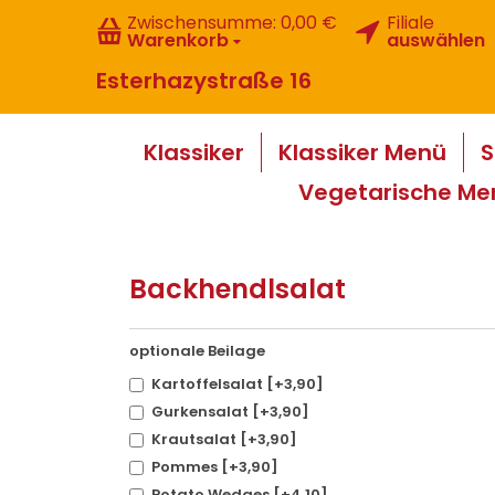
Zwischensumme:
0,00 €
Filiale
Warenkorb
auswählen
Esterhazystraße 16
Klassiker
Klassiker Menü
S
Vegetarische Me
Backhendlsalat
optionale Beilage
Kartoffelsalat [+3,90]
Gurkensalat [+3,90]
Krautsalat [+3,90]
Pommes [+3,90]
Potato Wedges [+4,10]